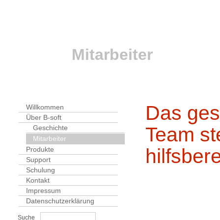
Mitarbeiter
Das ges
Willkommen
Über B-soft
Team st
Geschichte
Mitarbeiter
hilfsbere
Produkte
Support
Schulung
Kontakt
Impressum
Datenschutzerklärung
Suche